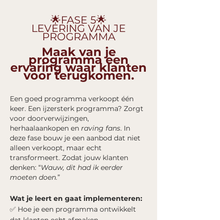
🌟FASE 5🌟
LEVERING VAN JE
PROGRAMMA
Maak van je
programma een
ervaring waar klanten
voor terugkomen.
Een goed programma verkoopt één
keer. Een ijzersterk programma? Zorgt
voor doorverwijzingen,
herhaalaankopen en
raving fans
.
In
deze fase bouw je een aanbod dat niet
alleen verkoopt, maar echt
transformeert. Zodat jouw klanten
denken: “
Wauw, dit had ik eerder
moeten doen.
”
Wat je leert en gaat implementeren:
​✅ Hoe je een programma ontwikkelt