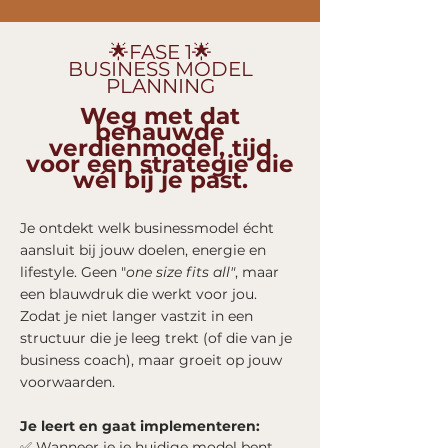
🌟FASE 1🌟
BUSINESS MODEL
PLANNING
Weg met dat
benauwde
verdienmodel, tijd
voor een strategie die
wél bij je past.
Je ontdekt welk businessmodel écht
aansluit bij jouw doelen, energie en
lifestyle. Geen "
one size fits all"
, maar
een blauwdruk die werkt voor jou.
Zodat je niet langer vastzit in een
structuur die je leeg trekt (of die van je
business coach), maar groeit op jouw
voorwaarden.
Je leert en gaat implementeren:
✅ Wanneer je je huidige model bent