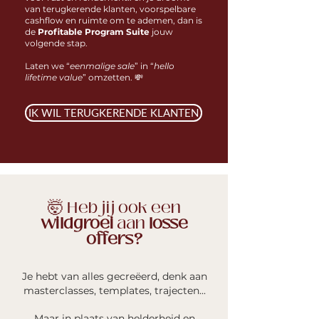
van terugkerende klanten, voorspelbare
cashflow en ruimte om te ademen, dan is
de
Profitable Program Suite
jouw
volgende stap.
Laten we “
eenmalige sale
” in “
hello
lifetime value
” omzetten. 💸
IK WIL TERUGKERENDE KLANTEN
🤯 Heb jij ook een
wildgroei
aan
losse
offers?
Je hebt van alles gecreëerd, denk aan
masterclasses, templates, trajecten...
Maar in plaats van helderheid en