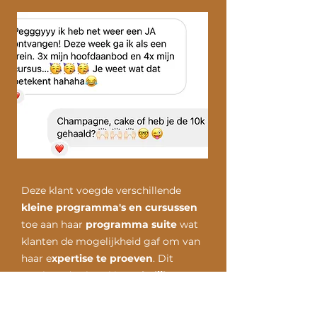
Deze klant voegde verschillende
kleine programma's en cursussen
toe aan haar
programma suite
wat
klanten de mogelijkheid gaf om van
haar e
xpertise te proeven
. Dit
resulteerde al snel in
wekelijkse
aanvragen voor haar 1:1 programma
en achter de schermen voor een