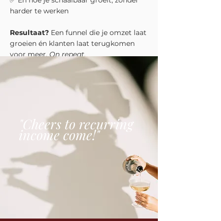
✅ En hoe je schaalbaar groeit, zonder
harder te werken
Resultaat?
Een funnel die je omzet laat
groeien én klanten laat terugkomen
voor meer.
On repeat.
"Cheers to recurring
income come!"