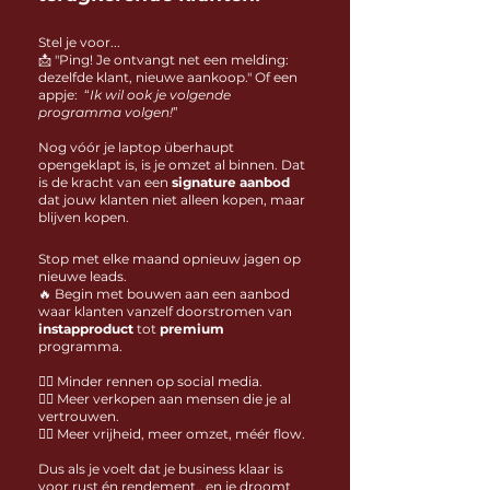
Stel je voor...
📩 "Ping! Je ontvangt net een melding:
dezelfde klant, nieuwe aankoop." Of een
appje: “
Ik wil ook je volgende
programma volgen!
”
Nog vóór je laptop überhaupt
opengeklapt is, is je omzet al binnen.
Dat
is de kracht van een
signature aanbod
dat jouw klanten niet alleen kopen, maar
blijven kopen.
Stop met elke maand opnieuw jagen op
nieuwe leads.
🔥 Begin met bouwen aan een aanbod
waar klanten vanzelf doorstromen van
instapproduct
tot
premium
programma.
👉🏻 Minder rennen op social media.
👉🏻 Meer verkopen aan mensen die je al
vertrouwen.
👉🏻 Meer vrijheid, meer omzet, méér flow.
Dus als je voelt dat je business klaar is
voor rust én rendement..
en je droomt