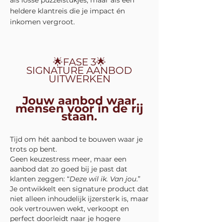
als losse puzzelstukjes, maar als één
heldere klantreis die je impact én
inkomen vergroot.
🌟FASE 3🌟
SIGNATURE AANBOD
UITWERKEN
Jouw aanbod waar
mensen voor in de rij
staan.
Tijd om hét aanbod te bouwen waar je
trots op bent.
Geen keuzestress meer, maar een
aanbod dat zo goed bij je past dat
klanten zeggen: “
Deze wil ik. Van jou
.”
Je ontwikkelt een signature product dat
niet alleen inhoudelijk ijzersterk is, maar
ook vertrouwen wekt, verkoopt en
perfect doorleidt naar je hogere