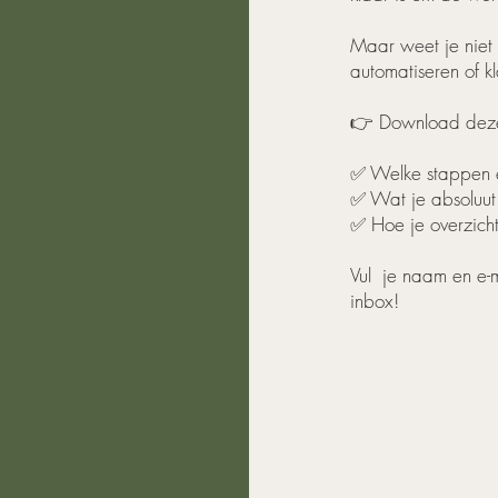
Maar weet je niet
automatiseren of 
👉 Download deze g
✅ Welke stappen é
✅ Wat je absoluut 
✅ Hoe je overzicht,
Vul je naam en e-ma
inbox!