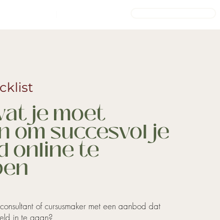
INLOGGEN ACADEMY
GRATIS GOODS
BLOG
cklist
wat je moet
n om succesvol je
 online te
pen
 consultant of cursusmaker met een aanbod dat
eld in te gaan?