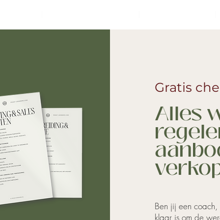
COACHING
BUSINESS SUITE ACADEMY
KLANT RESULTATEN
Gratis che
Alles 
regele
aanbod
verko
Ben jij een coach,
klaar is om de wer