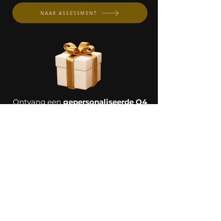
NAAR ASSESSMENT
Ontvang een
gepersonaliseerde Q4
Winstplan
met een stappenplan,
geoptimaliseerd
voor een
hogere
omzet
en
meer vrije tijd
, gebaseerd
op jouw
specifieke behoeften
op
basis van jouw antwoorden.