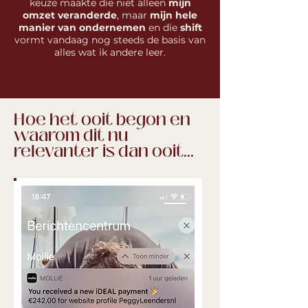
keuze maakte die niet alleen
mijn
omzet veranderde
, maar
mijn hele
manier van ondernemen
en die
shift
vormt vandaag nog steeds de basis van
alles wat ik andere leer.
Hoe het ooit begon en
waarom dit nu
relevanter is dan ooit...