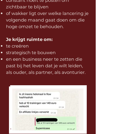
constant hoeft te posten om
zichtbaar te blijven
of wakker ligt over welke lancering je
volgende maand gaat doen om die
hoge omzet te behouden.
Je krijgt ruimte om:
te creëren
strategisch te bouwen
en een business neer te zetten die
past bij het leven dat je wilt leiden,
als ouder, als partner, als avonturier.