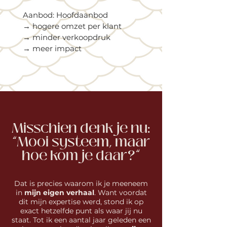
Aanbod: Hoofdaanbod
→ hogere omzet per klant
→ minder verkoopdruk
→ meer impact
Misschien denk je nu:
“Mooi systeem, maar
hoe kom je daar?”
Dat is precies waarom ik je meeneem
in
mijn eigen verhaal
. Want voordat
dit mijn expertise werd, stond ik op
exact hetzelfde punt als waar jij nu
staat. Tot ik een aantal jaar geleden een