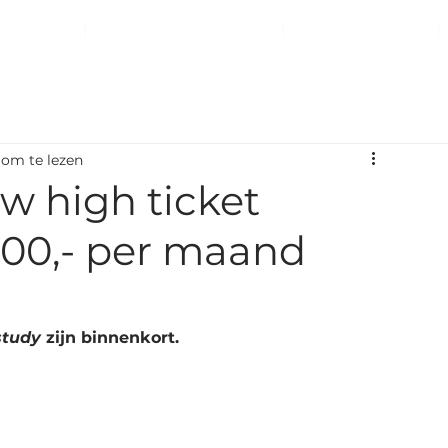
COACHING
BUSINESS SUITE ACADEMY
KLANT RESULTATEN
 om te lezen
uw high ticket
00,- per maand
study
 zijn binnenkort.