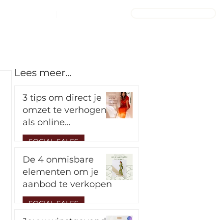
INLOGGEN ACADEMY
GRATIS GOODS
BLOG
Lees meer...
3 tips om direct je
omzet te verhogen
als online
dienstverlener,
SOCIAL SALES
coach of
cursusmaker
De 4 onmisbare
14 apr 2025
elementen om je
aanbod te verkopen
SOCIAL SALES