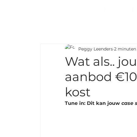
HOME
OVER MIJ
Peggy Leenders
2 minuten
Wat als.. jo
aanbod €10
kost
Tune in: Dit kan jouw 
case 