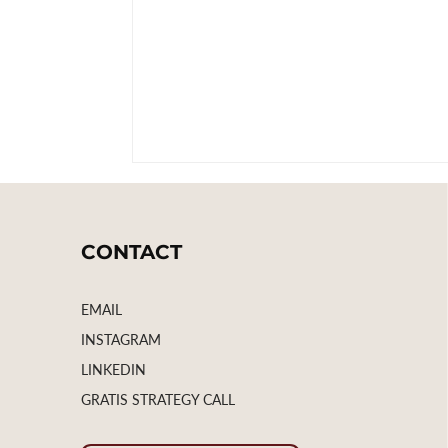
CONTACT
EMAIL
INSTAGRAM
LINKEDIN
GRATIS STRATEGY CALL
3 tips om direct je omzet te
verhogen als online dienstverlen