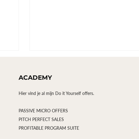
ACADEMY
Hier vind je al mijn Do it Yourself offers.
PASSIVE MICRO OFFERS
PITCH PERFECT SALES
De 4 onmisbare elementen om je
PROFITABLE PROGRAM SUITE
er,
aanbod te verkopen