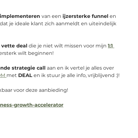
implementeren 
van een 
ijzersterke funnel
 en 
at je ideale klant zich aanmeldt en uiteindelijk 
 vette deal
 die je niet wilt missen voor mijn 
1:1 
jzersterk wilt beginnen! 
ende strategie call
 aan en ik vertel je alles over 
M 
met 
DEAL
 en ik stuur je alle info, vrijblijvend :)!
kbaar voor deze aanbieding!
ness-growth-accelerator