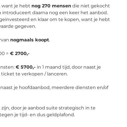
 want je hebt 
nog 270 mensen
 die niet gekocht 
 introduceert daarna nog een keer het aanbod. 
geïnvesteerd en klaar om te kopen, want je hebt 
waarde gegeven.
rvan 
nogmaals koopt
.
00 =
 € 2700,- 
nsten: 
€ 5700,- 
in 1 maand tijd, door naast je 
 ticket te verkopen / lanceren.
 naast je hoofdaanbod, meerdere diensten en/of 
zijn, door je aanbod suite strategisch in te 
 tegen je tijd- en dus geldplafond. 